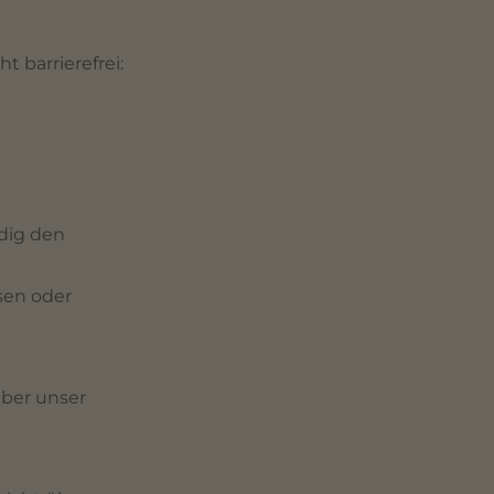
 barrierefrei:
dig den
sen oder
über unser