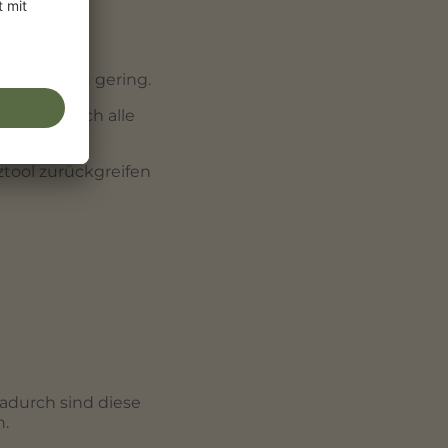
tergrund zu gering.
cht möglich alle
tool zurückgreifen
Dadurch sind diese
n.