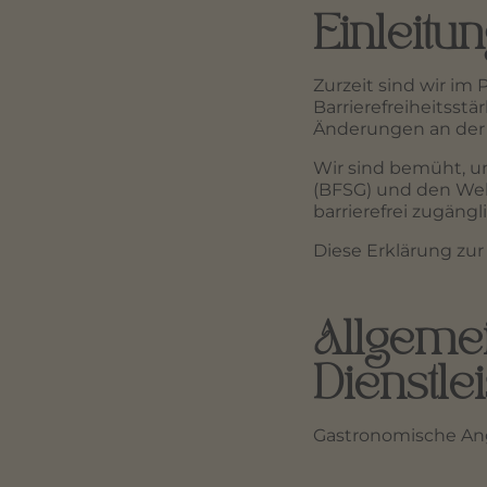
Einleitu
Zurzeit sind wir i
Barrierefreiheitsst
Änderungen an der W
Wir sind bemüht, u
(BFSG) und den Web 
barrierefrei zugäng
Diese Erklärung zur B
Allgeme
Dienstle
Gastronomische An