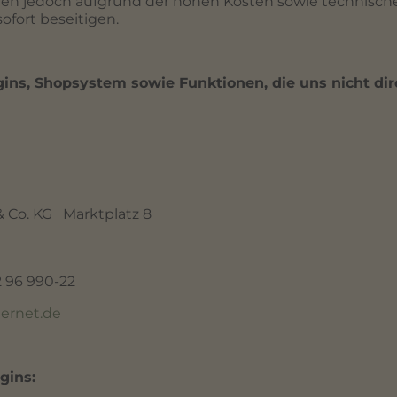
en jedoch aufgrund der hohen Kosten sowie technische
sofort beseitigen.
gins, Shopsystem sowie Funktionen, die uns nicht di
& Co. KG Marktplatz 8
2 96 990-22
ternet.de
gins: