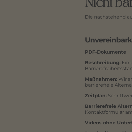
Nicht ba
Die nachstehend auf
Unvereinbark
PDF-Dokumente
Beschreibung:
Eini
Barrierefreiheitssta
Maßnahmen:
Wir a
barrierefreie Altern
Zeitplan:
Schrittwei
Barrierefreie Alter
Kontaktformular an
Videos ohne Untert