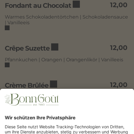
12,00
Fondant au Chocolat
Warmes Schokoladentörtchen | Schokoladensauce
| Vanilleeis
12,00
Crêpe Suzette
Pfannkuchen | Orangen | Orangenlikör | Vanilleeis
12,00
Crème Brûlée
Vanilleeis | Obst